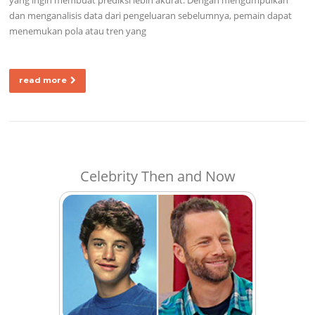
dan menganalisis data dari pengeluaran sebelumnya, pemain dapat
menemukan pola atau tren yang
read more
Celebrity Then and Now