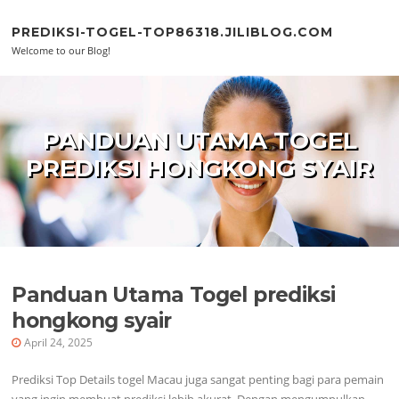
Skip to content
PREDIKSI-TOGEL-TOP86318.JILIBLOG.COM
Welcome to our Blog!
PANDUAN UTAMA TOGEL
PREDIKSI HONGKONG SYAIR
Panduan Utama Togel prediksi
hongkong syair
April 24, 2025
Prediksi Top Details togel Macau juga sangat penting bagi para pemain
yang ingin membuat prediksi lebih akurat. Dengan mengumpulkan